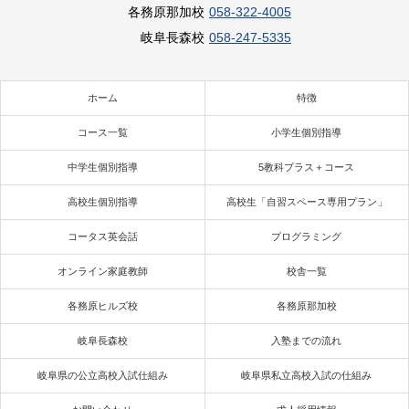
各務原那加校
058-322-4005
岐阜長森校
058-247-5335
ホーム
特徴
コース一覧
小学生個別指導
中学生個別指導
5教科プラス＋コース
高校生個別指導
高校生「自習スペース専用プラン」
コータス英会話
プログラミング
オンライン家庭教師
校舎一覧
各務原ヒルズ校
各務原那加校
岐阜長森校
入塾までの流れ
岐阜県の公立高校入試仕組み
岐阜県私立高校入試の仕組み