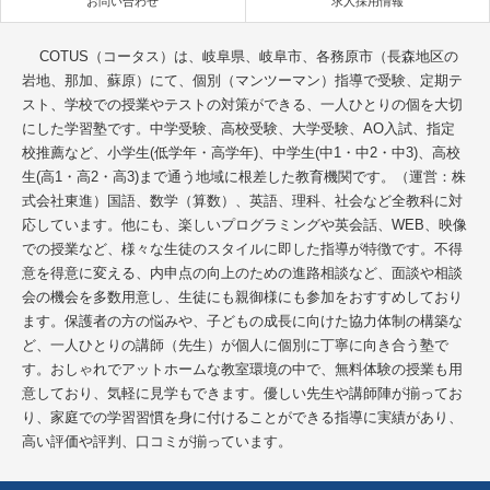
お問い合わせ
求人採用情報
COTUS（コータス）は、岐阜県、岐阜市、各務原市（長森地区の
岩地、那加、蘇原）にて、個別（マンツーマン）指導で受験、定期テ
スト、学校での授業やテストの対策ができる、一人ひとりの個を大切
にした学習塾です。中学受験、高校受験、大学受験、AO入試、指定
校推薦など、小学生(低学年・高学年)、中学生(中1・中2・中3)、高校
生(高1・高2・高3)まで通う地域に根差した教育機関です。（運営：株
式会社東進）国語、数学（算数）、英語、理科、社会など全教科に対
応しています。他にも、楽しいプログラミングや英会話、WEB、映像
での授業など、様々な生徒のスタイルに即した指導が特徴です。不得
意を得意に変える、内申点の向上のための進路相談など、面談や相談
会の機会を多数用意し、生徒にも親御様にも参加をおすすめしており
ます。保護者の方の悩みや、子どもの成長に向けた協力体制の構築な
ど、一人ひとりの講師（先生）が個人に個別に丁寧に向き合う塾で
す。おしゃれでアットホームな教室環境の中で、無料体験の授業も用
意しており、気軽に見学もできます。優しい先生や講師陣が揃ってお
り、家庭での学習習慣を身に付けることができる指導に実績があり、
高い評価や評判、口コミが揃っています。