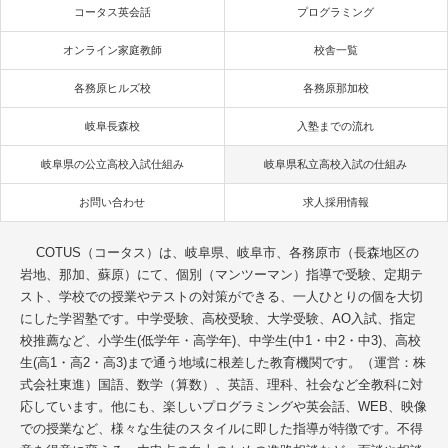
コータス英会話
プログラミング
オンライン家庭教師
校舎一覧
各務原ヒルズ校
各務原那加校
岐阜長森校
入塾までの流れ
岐阜県の公立高校入試仕組み
岐阜県私立高校入試の仕組み
お問い合わせ
求人採用情報
COTUS（コータス）は、岐阜県、岐阜市、各務原市（長森地区の
岩地、那加、蘇原）にて、個別（マンツーマン）指導で受験、定期テ
スト、学校での授業やテストの対策ができる、一人ひとりの個を大切
にした学習塾です。中学受験、高校受験、大学受験、AO入試、指定
校推薦など、小学生(低学年・高学年)、中学生(中1・中2・中3)、高校
生(高1・高2・高3)まで通う地域に根差した教育機関です。（運営：株
式会社東進）国語、数学（算数）、英語、理科、社会など全教科に対
応しています。他にも、楽しいプログラミングや英会話、WEB、映像
での授業など、様々な生徒のスタイルに即した指導が特徴です。不得