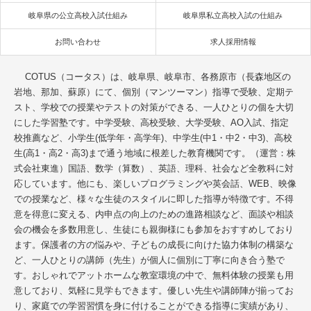
岐阜県の公立高校入試仕組み
岐阜県私立高校入試の仕組み
お問い合わせ
求人採用情報
COTUS（コータス）は、岐阜県、岐阜市、各務原市（長森地区の
岩地、那加、蘇原）にて、個別（マンツーマン）指導で受験、定期テ
スト、学校での授業やテストの対策ができる、一人ひとりの個を大切
にした学習塾です。中学受験、高校受験、大学受験、AO入試、指定
校推薦など、小学生(低学年・高学年)、中学生(中1・中2・中3)、高校
生(高1・高2・高3)まで通う地域に根差した教育機関です。（運営：株
式会社東進）国語、数学（算数）、英語、理科、社会など全教科に対
応しています。他にも、楽しいプログラミングや英会話、WEB、映像
での授業など、様々な生徒のスタイルに即した指導が特徴です。不得
意を得意に変える、内申点の向上のための進路相談など、面談や相談
会の機会を多数用意し、生徒にも親御様にも参加をおすすめしており
ます。保護者の方の悩みや、子どもの成長に向けた協力体制の構築な
ど、一人ひとりの講師（先生）が個人に個別に丁寧に向き合う塾で
す。おしゃれでアットホームな教室環境の中で、無料体験の授業も用
意しており、気軽に見学もできます。優しい先生や講師陣が揃ってお
り、家庭での学習習慣を身に付けることができる指導に実績があり、