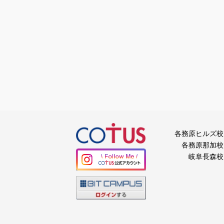
各務原ヒルズ校
各務原那加校
岐阜長森校