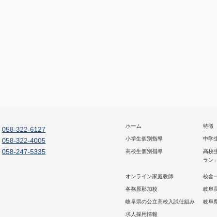
ホーム
特徴
058-322-6127
小学生個別指導
中学
058-322-4005
058-247-5335
高校生個別指導
高校
ラン
オンライン家庭教師
校舎
各務原那加校
岐阜
岐阜県の公立高校入試仕組み
岐阜
求人採用情報