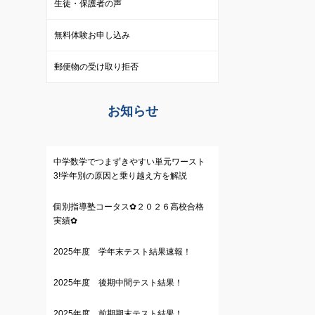
生徒・保護者の声
無料体験お申し込み
郵便物の受け取り拒否
お知らせ
中学数学でつまずきやすい単元ワースト
3!学年別の原因と乗り越え方を解説
個別指導塾コータス✿２０２６高校合格
実績✿
2025年度 学年末テスト結果速報！
2025年度 後期中間テスト結果！
2025年度 前期期末テスト結果！