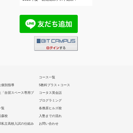
コース一覧
生個別指導
5教科プラス＋コース
生「自習スペース専用プ
コータス英会話
」
プログラミング
一覧
各務原ヒルズ校
長森校
入塾までの流れ
県私立高校入試の仕組み
お問い合わせ