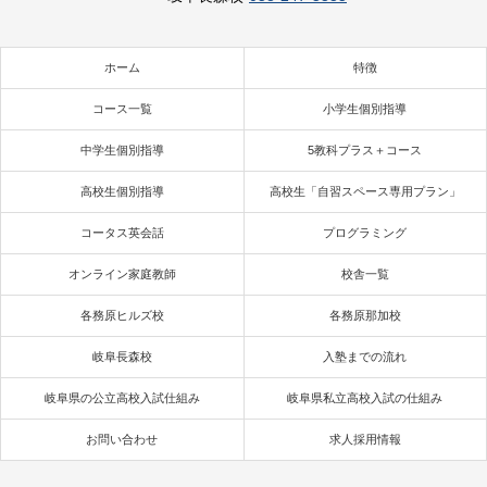
ホーム
特徴
コース一覧
小学生個別指導
中学生個別指導
5教科プラス＋コース
高校生個別指導
高校生「自習スペース専用プラン」
コータス英会話
プログラミング
オンライン家庭教師
校舎一覧
各務原ヒルズ校
各務原那加校
岐阜長森校
入塾までの流れ
岐阜県の公立高校入試仕組み
岐阜県私立高校入試の仕組み
お問い合わせ
求人採用情報