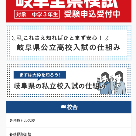
校舎
各務原ヒルズ校
各務原那加校