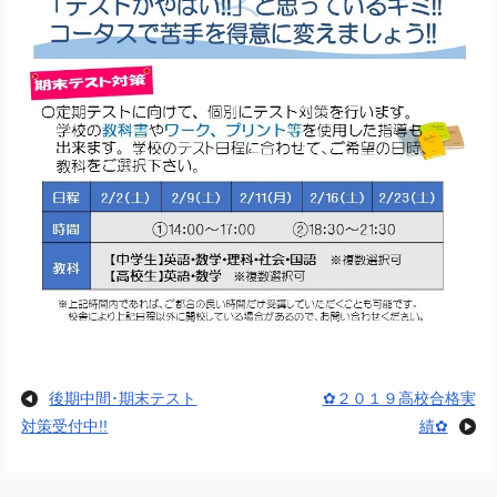
後期中間･期末テスト
✿２０１９高校合格実
対策受付中!!
績✿